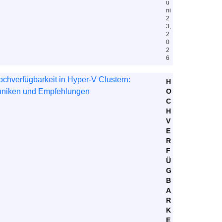
u
ni
2
3,
2
0
2
6
H
O
C
H
V
E
R
F
Ü
G
B
A
R
K
E