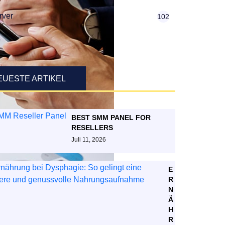
rver
102
EUESTE ARTIKEL
BEST SMM PANEL FOR
RESELLERS
Juli 11, 2026
E
R
N
Ä
H
R