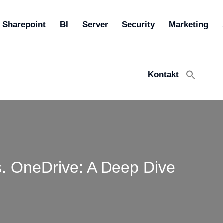
Sharepoint
BI
Server
Security
Marketing
Kontakt
Search
for:
Search Button
s. OneDrive: A Deep Dive