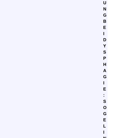
U
N
G
B
E
I
D
Y
S
P
H
A
G
I
E
:
S
O
G
E
L
I