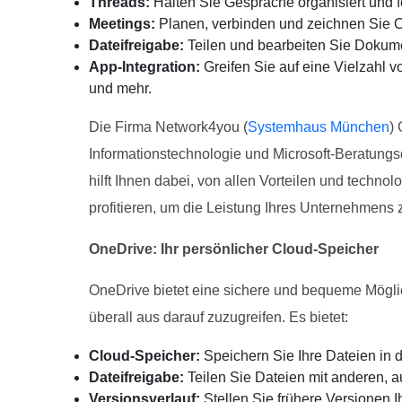
Threads:
Halten Sie Gespräche organisiert und f
Meetings:
Planen, verbinden und zeichnen Sie O
Dateifreigabe:
Teilen und bearbeiten Sie Dokum
App-Integration:
Greifen Sie auf eine Vielzahl 
und mehr.
Die Firma Network4you (
Systemhaus München
)
Informationstechnologie und Microsoft-Beratungs
hilft Ihnen dabei, von allen Vorteilen und tech
profitieren, um die Leistung Ihres Unternehmens 
OneDrive: Ihr persönlicher Cloud-Speicher
OneDrive bietet eine sichere und bequeme Möglic
überall aus darauf zuzugreifen. Es bietet:
Cloud-Speicher:
Speichern Sie Ihre Dateien in d
Dateifreigabe:
Teilen Sie Dateien mit anderen, 
Versionsverlauf:
Stellen Sie frühere Versionen I