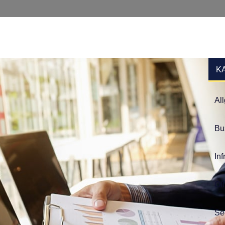
K
Al
Bu
Inf
Of
Se