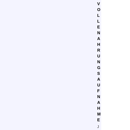
V
O
L
L
E
N
A
H
R
U
N
G
S
A
U
F
N
A
H
M
E
J