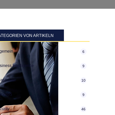
ATEGORIEN VON ARTIKELN
lgemein
6
siness Intelligence
9
rastruktur
10
fice365
9
curity
46