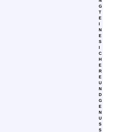
N
G
T
E
I
N
E
S
I
C
H
E
R
E
U
N
D
G
E
N
U
S
S