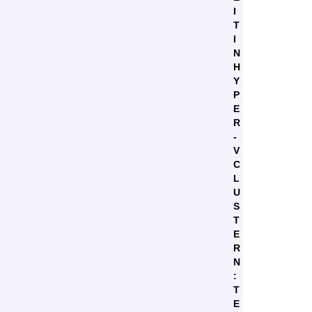
I
T
I
N
H
Y
P
E
R
-
V
C
L
U
S
T
E
R
N
:
T
E