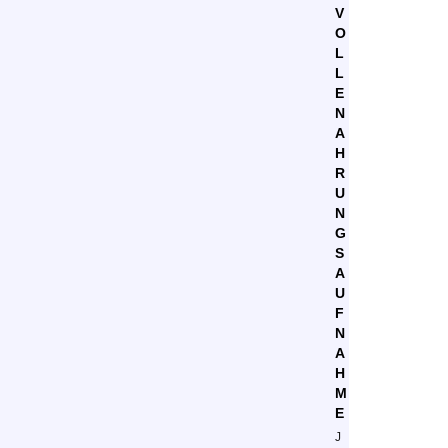
V
O
L
L
E
N
A
H
R
U
N
G
S
A
U
F
N
A
H
M
E
J