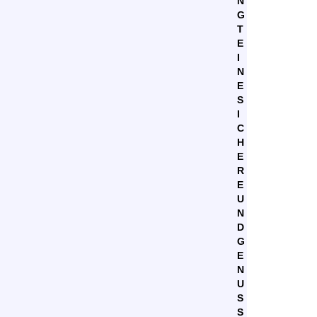
N
G
T
E
I
N
E
S
I
C
H
E
R
E
U
N
D
G
E
N
U
S
S