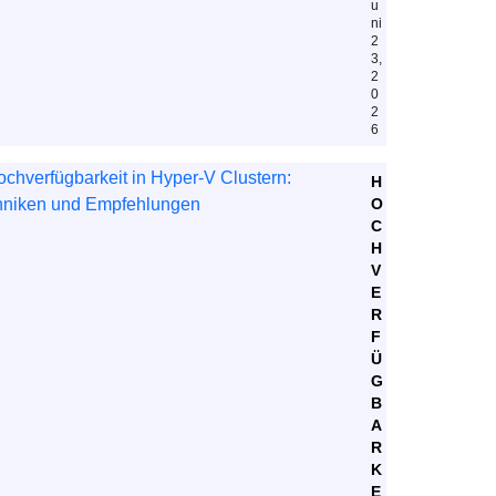
u
ni
2
3,
2
0
2
6
H
O
C
H
V
E
R
F
Ü
G
B
A
R
K
E