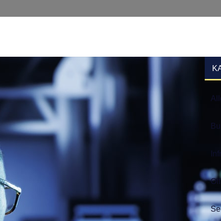
K
Al
Bu
Inf
Of
Se