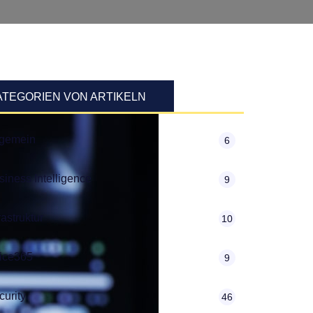
ATEGORIEN VON ARTIKELN
lgemein
6
siness Intelligence
9
rastruktur
10
fice365
9
curity
46