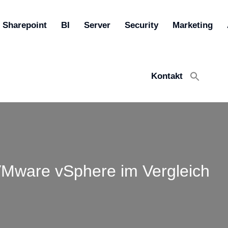
Sharepoint
BI
Server
Security
Marketing
Kontakt
Search
for:
Search Button
VMware vSphere im Vergleich