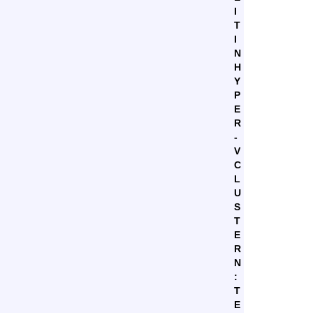
I
T
I
N
H
Y
P
E
R
-
V
C
L
U
S
T
E
R
N
:
T
E