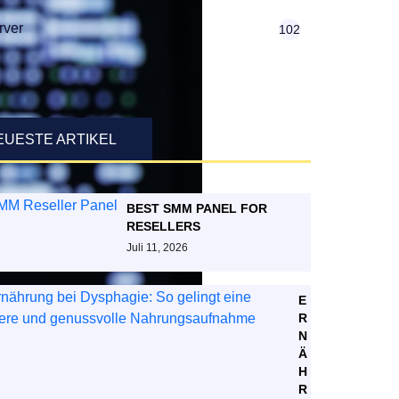
rver
102
EUESTE ARTIKEL
BEST SMM PANEL FOR
RESELLERS
Juli 11, 2026
E
R
N
Ä
H
R