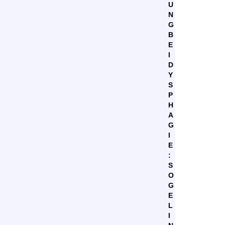
U
N
G
B
E
I
D
Y
S
P
H
A
G
I
E
:
S
O
G
E
L
I